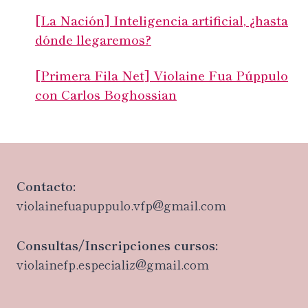
[La Nación] Inteligencia artificial, ¿hasta
dónde llegaremos?
[Primera Fila Net] Violaine Fua Púppulo
con Carlos Boghossian
Contacto:
violainefuapuppulo.vfp@gmail.com
Consultas/Inscripciones cursos:
violainefp.especializ@gmail.com