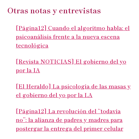
la
Otras notas y entrevistas
publication :
[Página12] Cuando el algoritmo habla: el
psicoanálisis frente a la nueva escena
tecnológica
[Revista NOTICIAS] El gobierno del yo
por la IA
[El Heraldo] La psicología de las masas y
el gobierno del yo por la I.A
[Página12] La revolución del “todavía
no”: la alianza de padres y madres para
postergar la entrega del primer celular