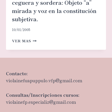
ceguera y sordera: Objeto “a”
UNA
MADRE
mirada y voz en la constitución
subjetiva.
10/01/2005
[EL
VER MAS
SIGMA]
PSICOANÁLISIS,
CEGUERA
Y
SORDERA:
Contacto:
OBJETO
violainefuapuppulo.vfp@gmail.com
“A”
MIRADA
Y
Consultas/Inscripciones cursos:
VOZ
violainefp.especializ@gmail.com
EN
LA