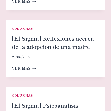
VER MAS
NACIMIENTO
SIGMA]
DE
JUGAR
SIGMUND
LAS
FREUD
RAYUELAS
LACANIANAS
COLUMNAS
[El Sigma] Reflexiones acerca
de la adopción de una madre
25/06/2005
[EL
VER MAS
SIGMA]
REFLEXIONES
ACERCA
DE
LA
COLUMNAS
ADOPCIÓN
[El Sigma] Psicoanálisis,
DE