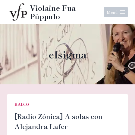
Aller
Violaine Fua
au
Menú
Púppulo
contenu
elsigma
RADIO
[Radio Zónica] A solas con
Alejandra Lafer