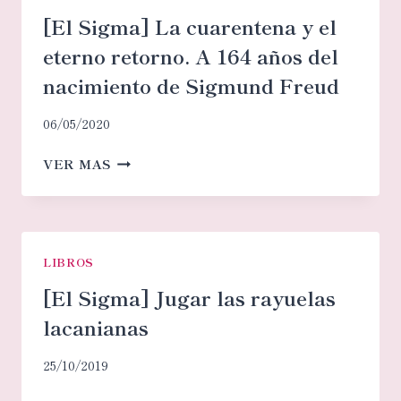
MENTE
[El Sigma] La cuarentena y el
ARTIFICIAL”?
eterno retorno. A 164 años del
nacimiento de Sigmund Freud
06/05/2020
[EL
VER MAS
SIGMA]
LA
CUARENTENA
Y
EL
LIBROS
ETERNO
[El Sigma] Jugar las rayuelas
RETORNO.
lacanianas
A
164
25/10/2019
AÑOS
DEL
[EL