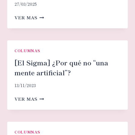
27/03/2025
[RADIO
VER MAS
ZÓNICA]
A
SOLAS
CON
ALEJANDRA
COLUMNAS
LAFER
[El Sigma] ¿Por qué no “una
mente artificial”?
13/11/2023
[EL
VER MAS
SIGMA]
¿POR
QUÉ
NO
“UNA
COLUMNAS